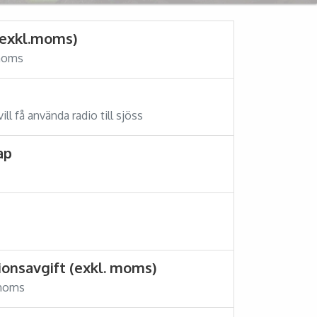
(exkl.moms)
 moms
p
ill få använda radio till sjöss
ap
onsavgift (exkl. moms)
 moms