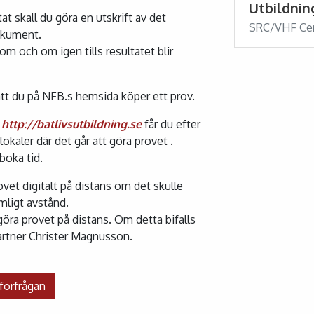
Utbildnin
 skall du göra en utskrift av det
SRC/VHF Cert
okument.
om och om igen tills resultatet blir
tt du på NFB.s hemsida köper ett prov.
a
http://batlivsutbildning.se
får du efter
lokaler där det går att göra provet .
boka tid.
vet digitalt på distans om det skulle
imligt avstånd.
 göra provet på distans. Om detta bifalls
partner Christer Magnusson.
ffertförfrågan