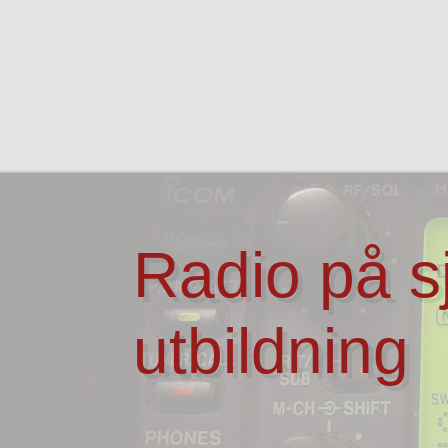
Radio på 
utbildning