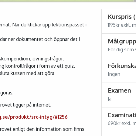
Kurspris 
ormat. När du klickar upp lektionspasset i
1195kr exkl.
ddar ner dokumentet och öppnar det i
Målgrup
För dig som v
urskompendium, övningsfrågor,
Förkunsk
g kontrollfrågor i form av ett quiz.
sluta kursen med att göra
Ingen
Examen
 göras:
Ja
Provet ligger på internet,
Examinati
g.se/produkt/src-intyg/#1256
690kr exkl.
rovet enligt den information som finns